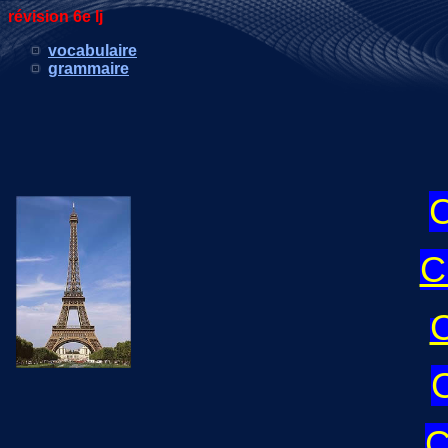
révision 6e lj
vocabulaire
grammaire
C
C
C
C
C